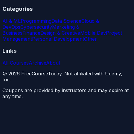
Categories
AI & ML
Programming
Data Science
Cloud &
DevOps
Cybersecurity
Marketing &
Business
Finance
Design & Creative
Mobile Dev
Project
Management
Personal Development
Other
Links
All Courses
Archive
About
©
2026
FreeCourseToday. Not affiliated with Udemy,
Inc.
Coupons are provided by instructors and may expire at
any time.