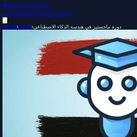
🎓
FreeCourseToday
Home
All Courses
Archive
About
Home
›
Other
›
دورة ماجستير في هندسة الذكاء الاصطناعي