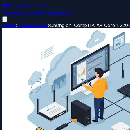
🎓
FreeCourseToday
Home
All Courses
Archive
About
Home
›
Cybersecurity
›
Chứng chỉ CompTIA A+ Core 1 220-