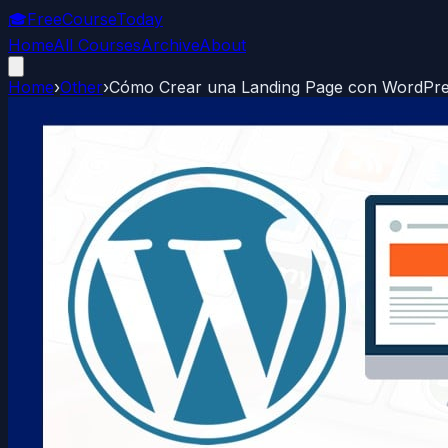
🎓
FreeCourseToday
Home
All Courses
Archive
About
Home
›
Other
›
Cómo Crear una Landing Page con WordPre