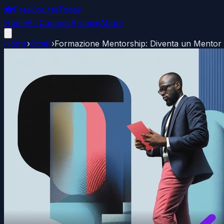
🎓
FreeCourseToday
Home
All Courses
Archive
About
Home
›
Other
›
Formazione Mentorship: Diventa un Mentor d