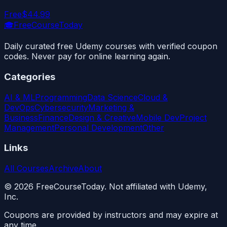
Free
$44.99
🎓
FreeCourseToday
Daily curated free Udemy courses with verified coupon
codes. Never pay for online learning again.
Categories
AI & ML
Programming
Data Science
Cloud &
DevOps
Cybersecurity
Marketing &
Business
Finance
Design & Creative
Mobile Dev
Project
Management
Personal Development
Other
Links
All Courses
Archive
About
©
2026
FreeCourseToday. Not affiliated with Udemy,
Inc.
Coupons are provided by instructors and may expire at
any time.