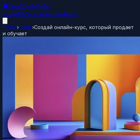
🎓
FreeCourseToday
Home
All Courses
Archive
About
Home
›
Other
›
Создай онлайн-курс, который продает
и обучает