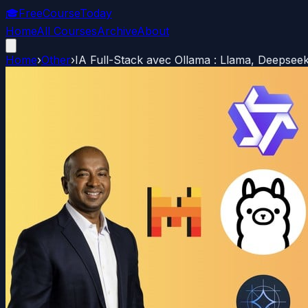
🎓
FreeCourseToday
Home
All Courses
Archive
About
Home
›
Other
›
IA Full-Stack avec Ollama : Llama, Deepseek