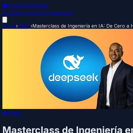
🎓
FreeCourseToday
Home
All Courses
Archive
About
Home
›
Other
›
Masterclass de Ingeniería en IA: De Cero a 
📚
Other
Masterclass de Ingeniería en