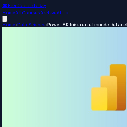
🎓
FreeCourseToday
Home
All Courses
Archive
About
Home
›
Data Science
›
Power BI: Inicia en el mundo del anál