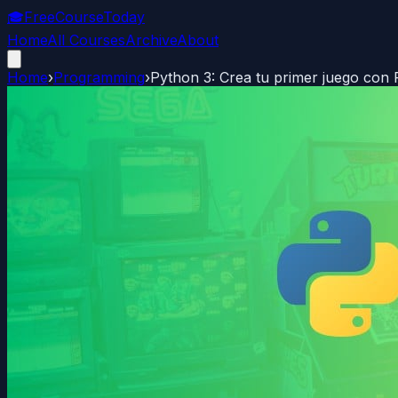
🎓
FreeCourseToday
Home
All Courses
Archive
About
Home
›
Programming
›
Python 3: Crea tu primer juego con