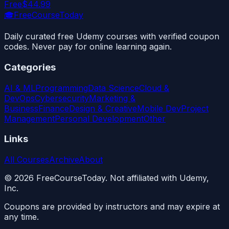
Free
$44.99
🎓
FreeCourseToday
Daily curated free Udemy courses with verified coupon
codes. Never pay for online learning again.
Categories
AI & ML
Programming
Data Science
Cloud &
DevOps
Cybersecurity
Marketing &
Business
Finance
Design & Creative
Mobile Dev
Project
Management
Personal Development
Other
Links
All Courses
Archive
About
©
2026
FreeCourseToday. Not affiliated with Udemy,
Inc.
Coupons are provided by instructors and may expire at
any time.