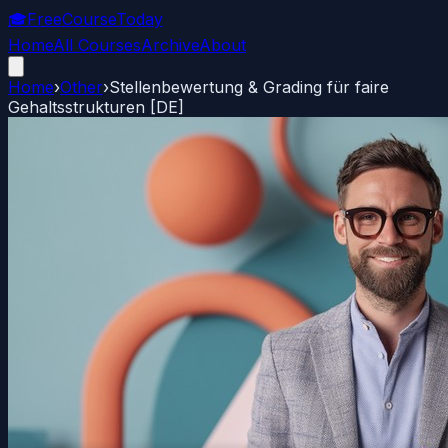
🎓
FreeCourseToday
Home
All Courses
Archive
About
Home
›
Other
›
Stellenbewertung & Grading für faire
Gehaltsstrukturen [DE]